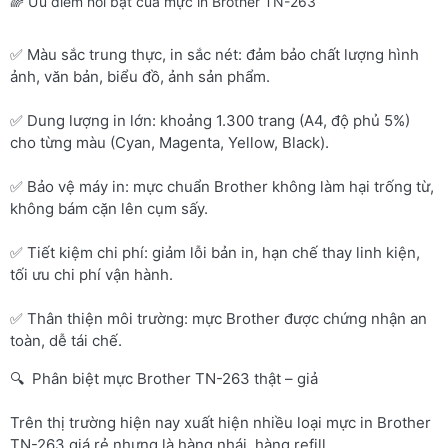
🌈 Ưu điểm nổi bật của mực in Brother TN-263
✅ Màu sắc trung thực, in sắc nét: đảm bảo chất lượng hình
ảnh, văn bản, biểu đồ, ảnh sản phẩm.
✅ Dung lượng in lớn: khoảng 1.300 trang (A4, độ phủ 5%)
cho từng màu (Cyan, Magenta, Yellow, Black).
✅ Bảo vệ máy in: mực chuẩn Brother không làm hại trống từ,
không bám cặn lên cụm sấy.
✅ Tiết kiệm chi phí: giảm lỗi bản in, hạn chế thay linh kiện,
tối ưu chi phí vận hành.
✅ Thân thiện môi trường: mực Brother được chứng nhận an
toàn, dễ tái chế.
🔍 Phân biệt mực Brother TN-263 thật – giả
Trên thị trường hiện nay xuất hiện nhiều loại mực in Brother
TN-263 giá rẻ nhưng là hàng nhái, hàng refill.