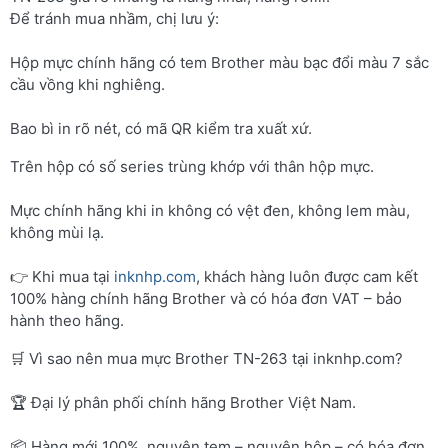
Để tránh mua nhầm, chị lưu ý:
Hộp mực chính hãng có tem Brother màu bạc đổi màu 7 sắc
cầu vồng khi nghiêng.
Bao bì in rõ nét, có mã QR kiểm tra xuất xứ.
Trên hộp có số series trùng khớp với thân hộp mực.
Mực chính hãng khi in không có vệt đen, không lem màu,
không mùi lạ.
👉 Khi mua tại
inknhp.com
, khách hàng luôn được cam kết
100% hàng chính hãng Brother và có hóa đơn VAT – bảo
hành theo hãng.
🛒 Vì sao nên mua mực Brother TN-263 tại inknhp.com?
🏆 Đại lý phân phối chính hãng Brother Việt Nam.
📦 Hàng mới 100%, nguyên tem – nguyên hộp – có hóa đơn