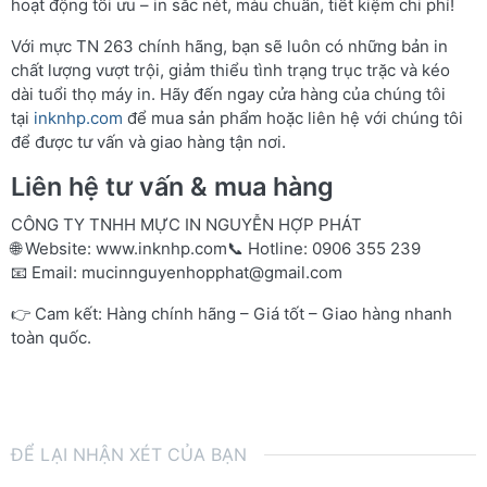
hoạt động tối ưu – in sắc nét, màu chuẩn, tiết kiệm chi phí!
Với mực TN 263 chính hãng, bạn sẽ luôn có những bản in
chất lượng vượt trội, giảm thiểu tình trạng trục trặc và kéo
dài tuổi thọ máy in. Hãy đến ngay cửa hàng của chúng tôi
tại
inknhp.com
để mua sản phẩm hoặc liên hệ với chúng tôi
để được tư vấn và giao hàng tận nơi.
Liên hệ tư vấn & mua hàng
CÔNG TY TNHH MỰC IN NGUYỄN HỢP PHÁT
🌐 Website:
www.inknhp.com
📞 Hotline: 0906 355 239
📧 Email:
mucinnguyenhopphat@gmail.com
👉 Cam kết: Hàng chính hãng – Giá tốt – Giao hàng nhanh
toàn quốc.
ĐỂ LẠI NHẬN XÉT CỦA BẠN