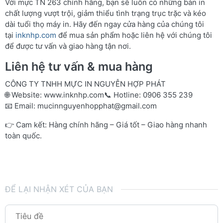
Với mực TN 263 chính hãng, bạn sẽ luôn có những bản in
chất lượng vượt trội, giảm thiểu tình trạng trục trặc và kéo
dài tuổi thọ máy in. Hãy đến ngay cửa hàng của chúng tôi
tại
inknhp.com
để mua sản phẩm hoặc liên hệ với chúng tôi
để được tư vấn và giao hàng tận nơi.
Liên hệ tư vấn & mua hàng
CÔNG TY TNHH MỰC IN NGUYỄN HỢP PHÁT
🌐 Website:
www.inknhp.com
📞 Hotline: 0906 355 239
📧 Email:
mucinnguyenhopphat@gmail.com
👉 Cam kết: Hàng chính hãng – Giá tốt – Giao hàng nhanh
toàn quốc.
ĐỂ LẠI NHẬN XÉT CỦA BẠN