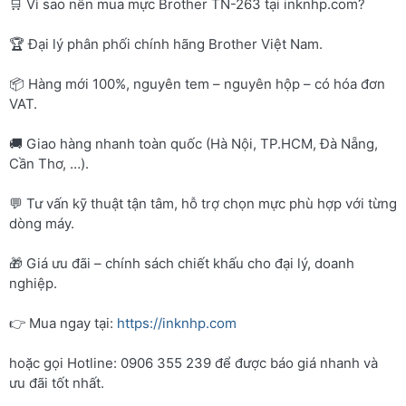
🛒 Vì sao nên mua mực Brother TN-263 tại inknhp.com?
🏆 Đại lý phân phối chính hãng Brother Việt Nam.
📦 Hàng mới 100%, nguyên tem – nguyên hộp – có hóa đơn
VAT.
🚚 Giao hàng nhanh toàn quốc (Hà Nội, TP.HCM, Đà Nẵng,
Cần Thơ, …).
💬 Tư vấn kỹ thuật tận tâm, hỗ trợ chọn mực phù hợp với từng
dòng máy.
🎁 Giá ưu đãi – chính sách chiết khấu cho đại lý, doanh
nghiệp.
👉 Mua ngay tại:
https://inknhp.com
hoặc gọi Hotline: 0906 355 239 để được báo giá nhanh và
ưu đãi tốt nhất.