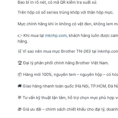
Bao bì in rõ nét, có mã QR kiểm tra xuất xứ.
Trên hộp có số series trùng khớp với thân hộp mực.
Mực chính hãng khi in không có vệt đen, không lem mà
👉 Khi mua tại
inknhp.com
, khách hàng luôn được cam
hãng.
🛒 Vì sao nên mua mực Brother TN-263 tại inknhp.co
🏆 Đại lý phân phối chính hãng Brother Việt Nam.
📦 Hàng mới 100%, nguyên tem – nguyên hộp – có hó
🚚 Giao hàng nhanh toàn quốc (Hà Nội, TP.HCM, Đà Nẵ
💬 Tư vấn kỹ thuật tận tâm, hỗ trợ chọn mực phù hợp 
🎁 Giá ưu đãi – chính sách chiết khấu cho đại lý, doan