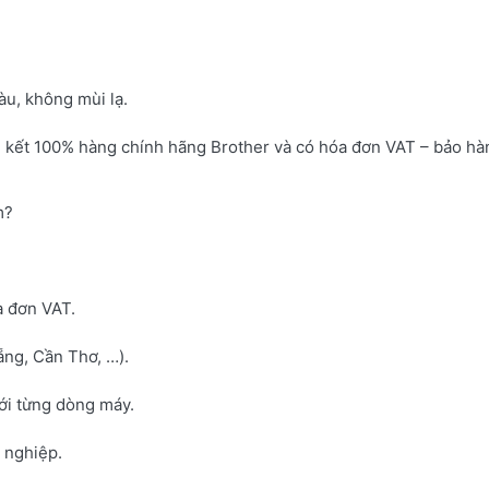
u, không mùi lạ.
 kết 100% hàng chính hãng Brother và có hóa đơn VAT – bảo hà
m?
a đơn VAT.
ng, Cần Thơ, …).
với từng dòng máy.
h nghiệp.