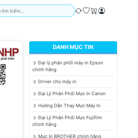
iếm. Kết quả sẽ tự động xuất hiện khi bạn nhập. Nhấn phím Ente
So sánh
Ưa thích
Giỏ hàng
DANH MỤC TIN
Đại lý phân phối máy in Epson
chính hãng
Driver cho máy in
Đại Lý Phân Phối Mực In Canon
Hướng Dẫn Thay Mực Máy In
Đại Lý Phân Phối Mực Fujifilm
chính hãng
Mực In BROTHER chính hãng