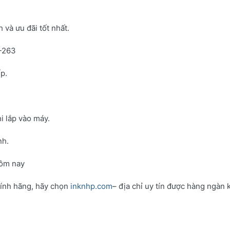
và ưu đãi tốt nhất.
N-263
p.
i lắp vào máy.
nh.
hôm nay
hính hãng, hãy chọn
inknhp.com
– địa chỉ uy tín được hàng ngàn