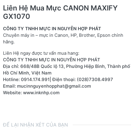
Liên Hệ Mua Mực CANON MAXIFY
GX1070
CÔNG TY TNHH MỰC IN NGUYỄN HỢP PHÁT
Chuyên máy in – mực in Canon, HP, Brother, Epson chính
hãng.
Liên Hệ ngay được tư vấn mua hang:
CÔNG TY TNHH MỰC IN NGUYỄN HỢP PHÁT
Địa chỉ: 668/48B Quốc lộ 13, Phường Hiệp Bình, Thành phố 
Hồ Chí Minh, Việt Nam
Hotline: 0914.174.991| Điện thoại: (028)7308.4997
Email: mucinnguyenhopphat@gmail.com
Website: 
www.inknhp.com
ĐỂ LẠI NHẬN XÉT CỦA BẠN