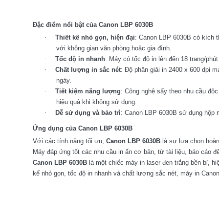
Đặc điểm nổi bật của Canon LBP 6030B
·
Thiết kế nhỏ gọn, hiện đại
: Canon LBP 6030B có kích t
với không gian văn phòng hoặc gia đình.
·
Tốc độ in nhanh
: Máy có tốc độ in lên đến 18 trang/phút 
·
Chất lượng in sắc nét
: Độ phân giải in 2400 x 600 dpi m
ngày.
·
Tiết kiệm năng lượng
: Công nghệ sấy theo nhu cầu độc
hiệu quả khi không sử dụng.
·
Dễ sử dụng và bảo trì
: Canon LBP 6030B sử dụng hộp mực
Ứng dụng của Canon LBP 6030B
Với các tính năng tối ưu,
Canon LBP 6030B
là sự lựa chọn hoàn
Máy đáp ứng tốt các nhu cầu in ấn cơ bản, từ tài liệu, báo cáo đến
Canon LBP 6030B
là một chiếc máy in laser đen trắng bền bỉ, hi
kế nhỏ gọn, tốc độ in nhanh và chất lượng sắc nét, máy in Cano