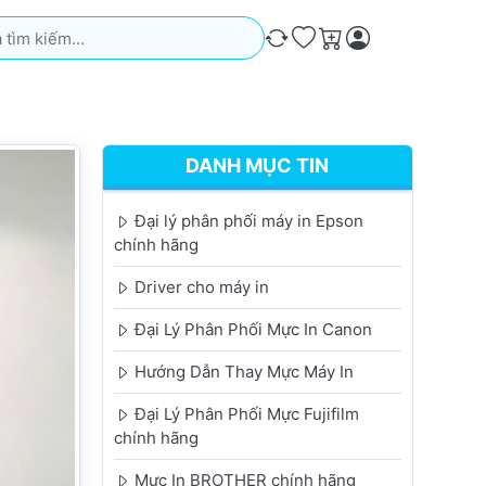
iếm. Kết quả sẽ tự động xuất hiện khi bạn nhập. Nhấn phím Ente
So sánh
Ưa thích
Giỏ hàng
DANH MỤC TIN
Đại lý phân phối máy in Epson
chính hãng
Driver cho máy in
Đại Lý Phân Phối Mực In Canon
Hướng Dẫn Thay Mực Máy In
Đại Lý Phân Phối Mực Fujifilm
chính hãng
Mực In BROTHER chính hãng