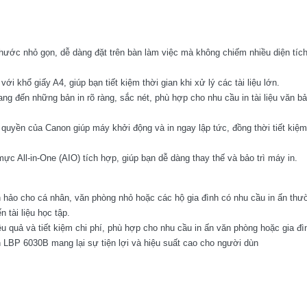
hước nhỏ gọn, dễ dàng đặt trên bàn làm việc mà không chiếm nhiều diện tíc
với khổ giấy A4, giúp bạn tiết kiệm thời gian khi xử lý các tài liệu lớn.
ang đến những bản in rõ ràng, sắc nét, phù hợp cho nhu cầu in tài liệu văn b
 quyền của Canon giúp máy khởi động và in ngay lập tức, đồng thời tiết kiệ
 All-in-One (AIO) tích hợp, giúp bạn dễ dàng thay thế và bảo trì máy in.
 hảo cho cá nhân, văn phòng nhỏ hoặc các hộ gia đình có nhu cầu in ấn thư
 tài liệu học tập.
ệu quả và tiết kiệm chi phí, phù hợp cho nhu cầu in ấn văn phòng hoặc gia đìn
n LBP 6030B mang lại sự tiện lợi và hiệu suất cao cho người dùn