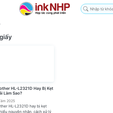
Nhập từ khóa tìm k
y
giấy
other HL-L2321D Hay Bị Kẹt
ải Làm Sao?
Tám 2025
other HL-L2321D hay bị kẹt
hiểu nguyên nhân, cách xử lý