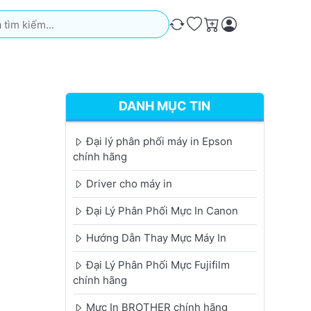
iếm. Kết quả sẽ tự động xuất hiện khi bạn nhập. Nhấn phím Ente
So sánh
Ưa thích
Giỏ hàng
DANH MỤC TIN
Đại lý phân phối máy in Epson
chính hãng
Driver cho máy in
Đại Lý Phân Phối Mực In Canon
Hướng Dẫn Thay Mực Máy In
Đại Lý Phân Phối Mực Fujifilm
chính hãng
Mực In BROTHER chính hãng