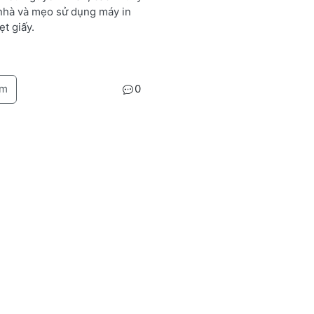
 nhà và mẹo sử dụng máy in
ẹt giấy.
êm
0