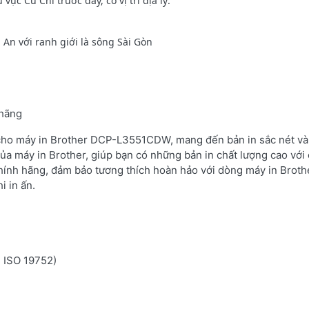
c Củ Chi trước đây, có vị trí địa lý:
An với ranh giới là sông Sài Gòn
 hãng
 cho máy in Brother DCP-L3551CDW, mang đến bản in sắc nét và 
ủa máy in Brother, giúp bạn có những bản in chất lượng cao với 
hính hãng, đảm bảo tương thích hoàn hảo với dòng máy in Brot
i in ấn.
n ISO 19752)