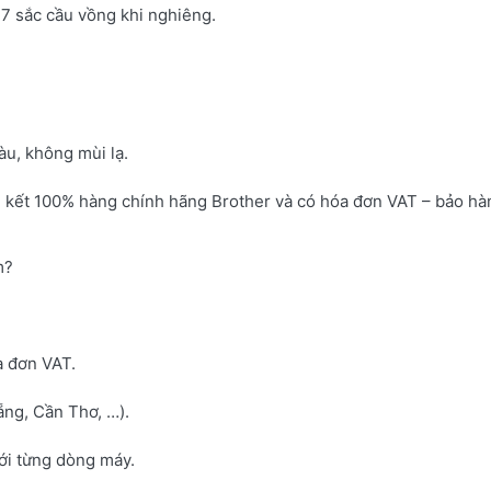
7 sắc cầu vồng khi nghiêng.
u, không mùi lạ.
 kết 100% hàng chính hãng Brother và có hóa đơn VAT – bảo hà
m?
a đơn VAT.
ng, Cần Thơ, …).
với từng dòng máy.