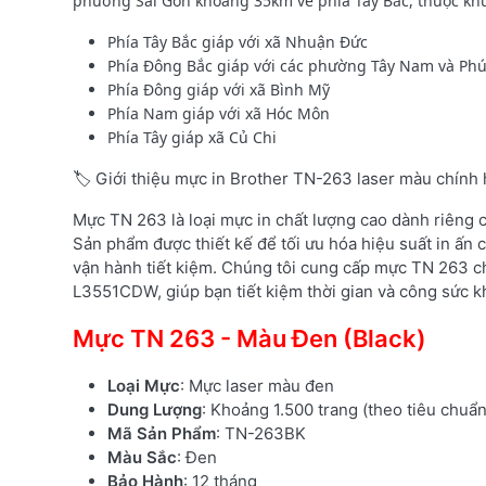
phường Sài Gòn khoảng 35km về phía Tây Bắc, thuộc khu vự
Phía Tây Bắc giáp với xã Nhuận Đức
Phía Đông Bắc giáp với các phường Tây Nam và Phú 
Phía Đông giáp với xã Bình Mỹ
Phía Nam giáp với xã Hóc Môn
Phía Tây giáp xã Củ Chi
🏷️ Giới thiệu mực in Brother TN-263 laser màu chính
Mực TN 263 là loại mực in chất lượng cao dành riêng
Sản phẩm được thiết kế để tối ưu hóa hiệu suất in ấn c
vận hành tiết kiệm. Chúng tôi cung cấp mực TN 263 c
L3551CDW, giúp bạn tiết kiệm thời gian và công sức kh
Mực TN 263 - Màu Đen (Black)
Loại Mực
: Mực laser màu đen
Dung Lượng
: Khoảng 1.500 trang (theo tiêu chuẩ
Mã Sản Phẩm
: TN-263BK
Màu Sắc
: Đen
Bảo Hành
: 12 tháng