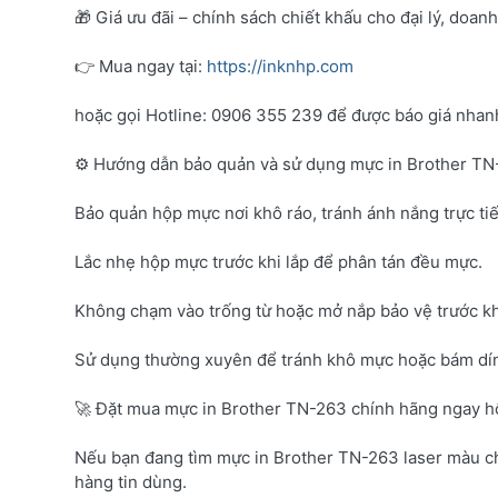
🎁 Giá ưu đãi – chính sách chiết khấu cho đại lý, doan
👉 Mua ngay tại:
https://inknhp.com
hoặc gọi Hotline: 0906 355 239 để được báo giá nhanh 
⚙️ Hướng dẫn bảo quản và sử dụng mực in Brother T
Bảo quản hộp mực nơi khô ráo, tránh ánh nắng trực tiế
Lắc nhẹ hộp mực trước khi lắp để phân tán đều mực.
Không chạm vào trống từ hoặc mở nắp bảo vệ trước kh
Sử dụng thường xuyên để tránh khô mực hoặc bám dí
🚀 Đặt mua mực in Brother TN-263 chính hãng ngay 
Nếu bạn đang tìm mực in Brother TN-263 laser màu c
hàng tin dùng.