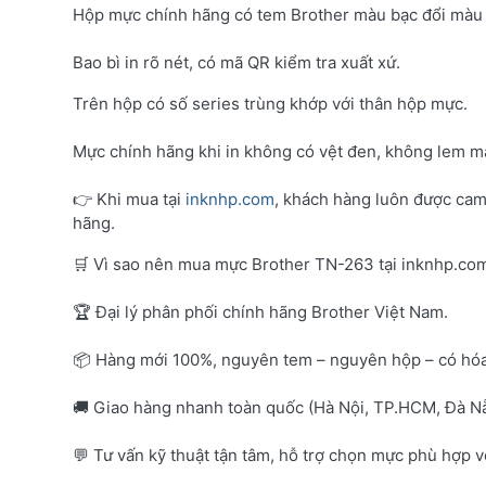
Hộp mực chính hãng có tem Brother màu bạc đổi màu 
Bao bì in rõ nét, có mã QR kiểm tra xuất xứ.
Trên hộp có số series trùng khớp với thân hộp mực.
Mực chính hãng khi in không có vệt đen, không lem mà
👉 Khi mua tại
inknhp.com
, khách hàng luôn được cam
hãng.
🛒 Vì sao nên mua mực Brother TN-263 tại inknhp.co
🏆 Đại lý phân phối chính hãng Brother Việt Nam.
📦 Hàng mới 100%, nguyên tem – nguyên hộp – có hó
🚚 Giao hàng nhanh toàn quốc (Hà Nội, TP.HCM, Đà Nẵ
💬 Tư vấn kỹ thuật tận tâm, hỗ trợ chọn mực phù hợp 