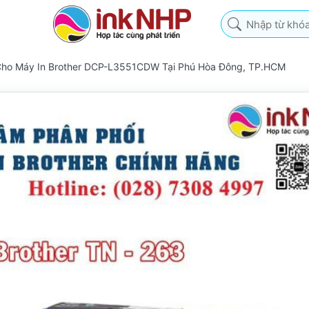
Nhập từ khóa tìm k
Cho Máy In Brother DCP-L3551CDW Tại Phú Hòa Đông, TP.HCM