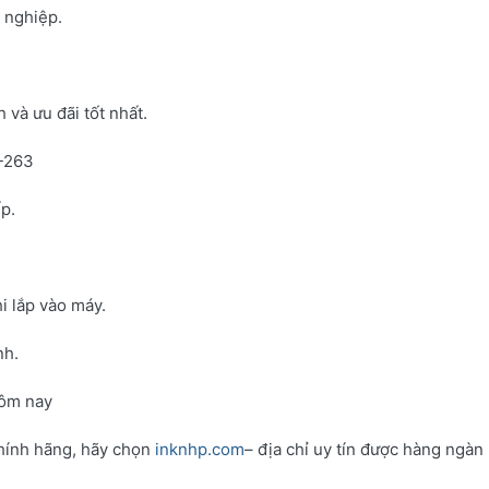
h nghiệp.
và ưu đãi tốt nhất.
N-263
p.
i lắp vào máy.
nh.
hôm nay
hính hãng, hãy chọn
inknhp.com
– địa chỉ uy tín được hàng ngàn