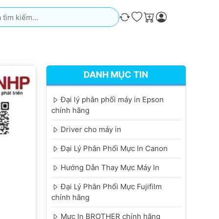
iếm. Kết quả sẽ tự động xuất hiện khi bạn nhập. Nhấn phím Ente
So sánh
Ưa thích
Giỏ hàng
DANH MỤC TIN
Đại lý phân phối máy in Epson
chính hãng
Driver cho máy in
Đại Lý Phân Phối Mực In Canon
Hướng Dẫn Thay Mực Máy In
Đại Lý Phân Phối Mực Fujifilm
chính hãng
Mực In BROTHER chính hãng