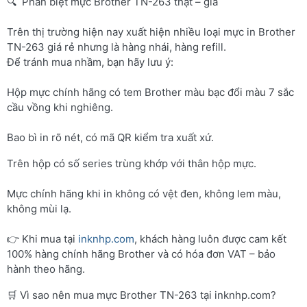
🔍 Phân biệt mực Brother TN-263 thật – giả
Trên thị trường hiện nay xuất hiện nhiều loại mực in Brother
TN-263 giá rẻ nhưng là hàng nhái, hàng refill.
Để tránh mua nhầm, bạn hãy lưu ý:
Hộp mực chính hãng có tem Brother màu bạc đổi màu 7 sắc
cầu vồng khi nghiêng.
Bao bì in rõ nét, có mã QR kiểm tra xuất xứ.
Trên hộp có số series trùng khớp với thân hộp mực.
Mực chính hãng khi in không có vệt đen, không lem màu,
không mùi lạ.
👉 Khi mua tại
inknhp.com
, khách hàng luôn được cam kết
100% hàng chính hãng Brother và có hóa đơn VAT – bảo
hành theo hãng.
🛒 Vì sao nên mua mực Brother TN-263 tại inknhp.com?