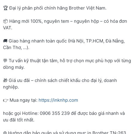
🏆 Đại lý phân phối chính hãng Brother Việt Nam.
📦 Hàng mới 100%, nguyên tem – nguyên hộp – có hóa đơn
VAT.
🚚 Giao hàng nhanh toàn quốc (Hà Nội, TP.HCM, Đà Nẵng,
Cần Thơ, …).
💬 Tư vấn kỹ thuật tận tâm, hỗ trợ chọn mực phù hợp với từng
dòng máy.
🎁 Giá ưu đãi – chính sách chiết khấu cho đại lý, doanh
nghiệp.
👉 Mua ngay tại:
https://inknhp.com
hoặc gọi Hotline: 0906 355 239 để được báo giá nhanh và
ưu đãi tốt nhất.
⚙️ Hướng dẫn bảo quản và sử dụng mực in Brother TN-263