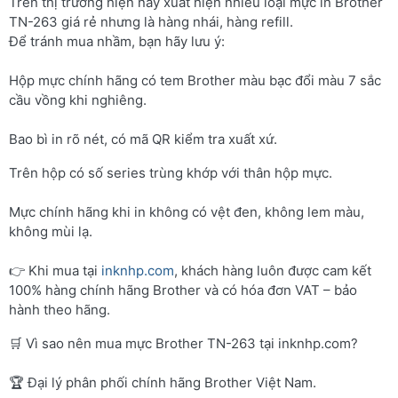
Trên thị trường hiện nay xuất hiện nhiều loại mực in Brother
TN-263 giá rẻ nhưng là hàng nhái, hàng refill.
Để tránh mua nhầm, bạn hãy lưu ý:
Hộp mực chính hãng có tem Brother màu bạc đổi màu 7 sắc
cầu vồng khi nghiêng.
Bao bì in rõ nét, có mã QR kiểm tra xuất xứ.
Trên hộp có số series trùng khớp với thân hộp mực.
Mực chính hãng khi in không có vệt đen, không lem màu,
không mùi lạ.
👉 Khi mua tại
inknhp.com
, khách hàng luôn được cam kết
100% hàng chính hãng Brother và có hóa đơn VAT – bảo
hành theo hãng.
🛒 Vì sao nên mua mực Brother TN-263 tại inknhp.com?
🏆 Đại lý phân phối chính hãng Brother Việt Nam.