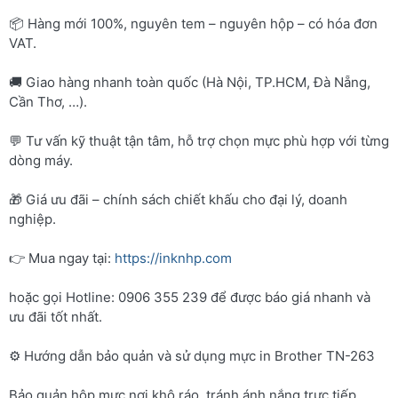
📦 Hàng mới 100%, nguyên tem – nguyên hộp – có hóa đơn
VAT.
🚚 Giao hàng nhanh toàn quốc (Hà Nội, TP.HCM, Đà Nẵng,
Cần Thơ, …).
💬 Tư vấn kỹ thuật tận tâm, hỗ trợ chọn mực phù hợp với từng
dòng máy.
🎁 Giá ưu đãi – chính sách chiết khấu cho đại lý, doanh
nghiệp.
👉 Mua ngay tại:
https://inknhp.com
hoặc gọi Hotline: 0906 355 239 để được báo giá nhanh và
ưu đãi tốt nhất.
⚙️ Hướng dẫn bảo quản và sử dụng mực in Brother TN-263
Bảo quản hộp mực nơi khô ráo, tránh ánh nắng trực tiếp.