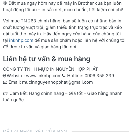
🎯 Đặt mua ngay hôm nay để máy in Brother của bạn luôn
hoạt động tối ưu – in sắc nét, màu chuẩn, tiết kiệm chi phí!
Với mực TN 263 chính hãng, bạn sẽ luôn có những bản in
chất lượng vượt trội, giảm thiểu tình trạng trục trặc và kéo
dài tuổi thọ máy in. Hãy đến ngay cửa hàng của chúng tôi
tại
inknhp.com
để mua sản phẩm hoặc liên hệ với chúng tôi
để được tư vấn và giao hàng tận nơi.
Liên hệ tư vấn & mua hàng
CÔNG TY TNHH MỰC IN NGUYỄN HỢP PHÁT
🌐 Website:
www.inknhp.com
📞 Hotline: 0906 355 239
📧 Email:
mucinnguyenhopphat@gmail.com
👉 Cam kết: Hàng chính hãng – Giá tốt – Giao hàng nhanh
toàn quốc.
ĐỂ LẠI NHẬN XÉT CỦA BẠN