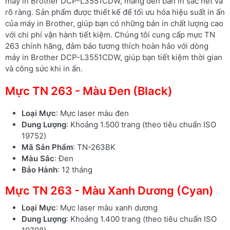
máy in Brother DCP-L3551CDW, mang đến bản in sắc nét và
rõ ràng. Sản phẩm được thiết kế để tối ưu hóa hiệu suất in ấn
của máy in Brother, giúp bạn có những bản in chất lượng cao
với chi phí vận hành tiết kiệm. Chúng tôi cung cấp mực TN
263 chính hãng, đảm bảo tương thích hoàn hảo với dòng
máy in Brother DCP-L3551CDW, giúp bạn tiết kiệm thời gian
và công sức khi in ấn.
Mực TN 263 - Màu Đen (Black)
Loại Mực
: Mực laser màu đen
Dung Lượng
: Khoảng 1.500 trang (theo tiêu chuẩn ISO
19752)
Mã Sản Phẩm
: TN-263BK
Màu Sắc
: Đen
Bảo Hành
: 12 tháng
Mực TN 263 - Màu Xanh Dương (Cyan)
Loại Mực
: Mực laser màu xanh dương
Dung Lượng
: Khoảng 1.400 trang (theo tiêu chuẩn ISO