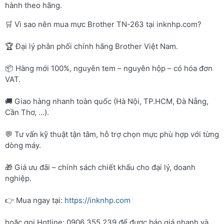
hành theo hãng.
🛒 Vì sao nên mua mực Brother TN-263 tại inknhp.com?
🏆 Đại lý phân phối chính hãng Brother Việt Nam.
📦 Hàng mới 100%, nguyên tem – nguyên hộp – có hóa đơn
VAT.
🚚 Giao hàng nhanh toàn quốc (Hà Nội, TP.HCM, Đà Nẵng,
Cần Thơ, …).
💬 Tư vấn kỹ thuật tận tâm, hỗ trợ chọn mực phù hợp với từng
dòng máy.
🎁 Giá ưu đãi – chính sách chiết khấu cho đại lý, doanh
nghiệp.
👉 Mua ngay tại:
https://inknhp.com
hoặc gọi Hotline: 0906 355 239 để được báo giá nhanh và