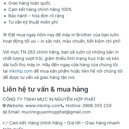
🔹 Giao hàng toàn quốc
🔹 Cam kết hàng chính hãng 100%
🔹 Bảo hành – hóa đơn rõ ràng
🔹 Tư vấn kỹ thuật miễn phí
🎯 Đặt mua ngay hôm nay để máy in Brother của bạn luôn
hoạt động tối ưu – in sắc nét, màu chuẩn, tiết kiệm chi phí!
Với mực TN 263 chính hãng, bạn sẽ luôn có những bản in
chất lượng vượt trội, giảm thiểu tình trạng trục trặc và kéo
dài tuổi thọ máy in. Hãy đến ngay cửa hàng của chúng tôi
tại
inknhp.com
để mua sản phẩm hoặc liên hệ với chúng tôi
để được tư vấn và giao hàng tận nơi.
Liên hệ tư vấn & mua hàng
CÔNG TY TNHH MỰC IN NGUYỄN HỢP PHÁT
🌐 Website:
www.inknhp.com
📞 Hotline: 0906 355 239
📧 Email:
mucinnguyenhopphat@gmail.com
👉 Cam kết: Hàng chính hãng – Giá tốt – Giao hàng nhanh