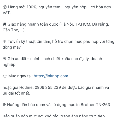
📦 Hàng mới 100%, nguyên tem – nguyên hộp – có hóa đơn
VAT.
🚚 Giao hàng nhanh toàn quốc (Hà Nội, TP.HCM, Đà Nẵng,
Cần Thơ, …).
💬 Tư vấn kỹ thuật tận tâm, hỗ trợ chọn mực phù hợp với từng
dòng máy.
🎁 Giá ưu đãi – chính sách chiết khấu cho đại lý, doanh
nghiệp.
👉 Mua ngay tại:
https://inknhp.com
hoặc gọi Hotline: 0906 355 239 để được báo giá nhanh và
ưu đãi tốt nhất.
⚙️ Hướng dẫn bảo quản và sử dụng mực in Brother TN-263
Bảo quản hộp mực nơi khô ráo, tránh ánh nắng trực tiếp.