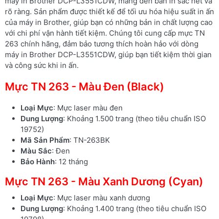
máy in Brother DCP-L3551CDW, mang đến bản in sắc nét và
rõ ràng. Sản phẩm được thiết kế để tối ưu hóa hiệu suất in ấn
của máy in Brother, giúp bạn có những bản in chất lượng cao
với chi phí vận hành tiết kiệm. Chúng tôi cung cấp mực TN
263 chính hãng, đảm bảo tương thích hoàn hảo với dòng
máy in Brother DCP-L3551CDW, giúp bạn tiết kiệm thời gian
và công sức khi in ấn.
Mực TN 263 - Màu Đen (Black)
Loại Mực
: Mực laser màu đen
Dung Lượng
: Khoảng 1.500 trang (theo tiêu chuẩn ISO
19752)
Mã Sản Phẩm
: TN-263BK
Màu Sắc
: Đen
Bảo Hành
: 12 tháng
Mực TN 263 - Màu Xanh Dương (Cyan)
Loại Mực
: Mực laser màu xanh dương
Dung Lượng
: Khoảng 1.400 trang (theo tiêu chuẩn ISO