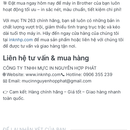
🎯 Đặt mua ngay hôm nay để máy in Brother của bạn luôn
hoạt động tối ưu – in sắc nét, màu chuẩn, tiết kiệm chi phí!
Với mực TN 263 chính hãng, bạn sẽ luôn có những bản in
chất lượng vượt trội, giảm thiểu tình trạng trục trặc và kéo
dài tuổi thọ máy in. Hãy đến ngay cửa hàng của chúng tôi
tại
inknhp.com
để mua sản phẩm hoặc liên hệ với chúng tôi
để được tư vấn và giao hàng tận nơi.
Liên hệ tư vấn & mua hàng
CÔNG TY TNHH MỰC IN NGUYỄN HỢP PHÁT
🌐 Website:
www.inknhp.com
📞 Hotline: 0906 355 239
📧 Email:
mucinnguyenhopphat@gmail.com
👉 Cam kết: Hàng chính hãng – Giá tốt – Giao hàng nhanh
toàn quốc.
ĐỂ LẠI NHẬN XÉT CỦA BẠN