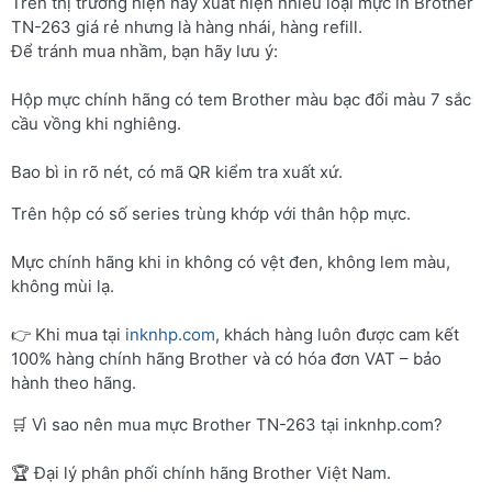
Trên thị trường hiện nay xuất hiện nhiều loại mực in Brother
TN-263 giá rẻ nhưng là hàng nhái, hàng refill.
Để tránh mua nhầm, bạn hãy lưu ý:
Hộp mực chính hãng có tem Brother màu bạc đổi màu 7 sắc
cầu vồng khi nghiêng.
Bao bì in rõ nét, có mã QR kiểm tra xuất xứ.
Trên hộp có số series trùng khớp với thân hộp mực.
Mực chính hãng khi in không có vệt đen, không lem màu,
không mùi lạ.
👉 Khi mua tại
inknhp.com
, khách hàng luôn được cam kết
100% hàng chính hãng Brother và có hóa đơn VAT – bảo
hành theo hãng.
🛒 Vì sao nên mua mực Brother TN-263 tại inknhp.com?
🏆 Đại lý phân phối chính hãng Brother Việt Nam.