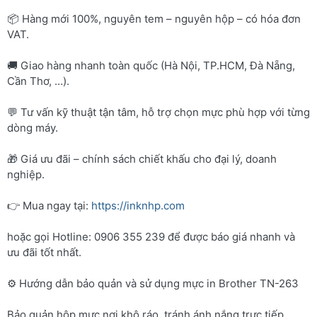
📦 Hàng mới 100%, nguyên tem – nguyên hộp – có hóa đơn
VAT.
🚚 Giao hàng nhanh toàn quốc (Hà Nội, TP.HCM, Đà Nẵng,
Cần Thơ, …).
💬 Tư vấn kỹ thuật tận tâm, hỗ trợ chọn mực phù hợp với từng
dòng máy.
🎁 Giá ưu đãi – chính sách chiết khấu cho đại lý, doanh
nghiệp.
👉 Mua ngay tại:
https://inknhp.com
hoặc gọi Hotline: 0906 355 239 để được báo giá nhanh và
ưu đãi tốt nhất.
⚙️ Hướng dẫn bảo quản và sử dụng mực in Brother TN-263
Bảo quản hộp mực nơi khô ráo, tránh ánh nắng trực tiếp.