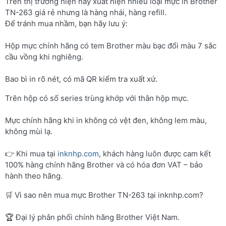
Trên thị trường hiện nay xuất hiện nhiều loại mực in Brother
TN-263 giá rẻ nhưng là hàng nhái, hàng refill.
Để tránh mua nhầm, bạn hãy lưu ý:
Hộp mực chính hãng có tem Brother màu bạc đổi màu 7 sắc
cầu vồng khi nghiêng.
Bao bì in rõ nét, có mã QR kiểm tra xuất xứ.
Trên hộp có số series trùng khớp với thân hộp mực.
Mực chính hãng khi in không có vệt đen, không lem màu,
không mùi lạ.
👉 Khi mua tại
inknhp.com
, khách hàng luôn được cam kết
100% hàng chính hãng Brother và có hóa đơn VAT – bảo
hành theo hãng.
🛒 Vì sao nên mua mực Brother TN-263 tại inknhp.com?
🏆 Đại lý phân phối chính hãng Brother Việt Nam.