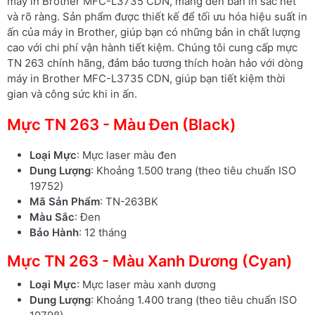
máy in Brother MFC-L3735 CDN, mang đến bản in sắc nét
và rõ ràng. Sản phẩm được thiết kế để tối ưu hóa hiệu suất in
ấn của máy in Brother, giúp bạn có những bản in chất lượng
cao với chi phí vận hành tiết kiệm. Chúng tôi cung cấp mực
TN 263 chính hãng, đảm bảo tương thích hoàn hảo với dòng
máy in Brother MFC-L3735 CDN, giúp bạn tiết kiệm thời
gian và công sức khi in ấn.
Mực TN 263 - Màu Đen (Black)
Loại Mực
: Mực laser màu đen
Dung Lượng
: Khoảng 1.500 trang (theo tiêu chuẩn ISO
19752)
Mã Sản Phẩm
: TN-263BK
Màu Sắc
: Đen
Bảo Hành
: 12 tháng
Mực TN 263 - Màu Xanh Dương (Cyan)
Loại Mực
: Mực laser màu xanh dương
Dung Lượng
: Khoảng 1.400 trang (theo tiêu chuẩn ISO