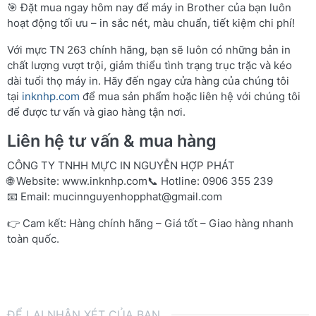
🎯 Đặt mua ngay hôm nay để máy in Brother của bạn luôn
hoạt động tối ưu – in sắc nét, màu chuẩn, tiết kiệm chi phí!
Với mực TN 263 chính hãng, bạn sẽ luôn có những bản in
chất lượng vượt trội, giảm thiểu tình trạng trục trặc và kéo
dài tuổi thọ máy in. Hãy đến ngay cửa hàng của chúng tôi
tại
inknhp.com
để mua sản phẩm hoặc liên hệ với chúng tôi
để được tư vấn và giao hàng tận nơi.
Liên hệ tư vấn & mua hàng
CÔNG TY TNHH MỰC IN NGUYỄN HỢP PHÁT
🌐 Website:
www.inknhp.com
📞 Hotline: 0906 355 239
📧 Email:
mucinnguyenhopphat@gmail.com
👉 Cam kết: Hàng chính hãng – Giá tốt – Giao hàng nhanh
toàn quốc.
ĐỂ LẠI NHẬN XÉT CỦA BẠN