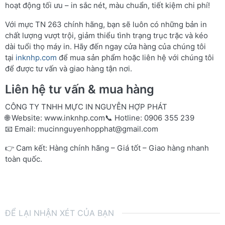
hoạt động tối ưu – in sắc nét, màu chuẩn, tiết kiệm chi phí!
Với mực TN 263 chính hãng, bạn sẽ luôn có những bản in
chất lượng vượt trội, giảm thiểu tình trạng trục trặc và kéo
dài tuổi thọ máy in. Hãy đến ngay cửa hàng của chúng tôi
tại
inknhp.com
để mua sản phẩm hoặc liên hệ với chúng tôi
để được tư vấn và giao hàng tận nơi.
Liên hệ tư vấn & mua hàng
CÔNG TY TNHH MỰC IN NGUYỄN HỢP PHÁT
🌐 Website:
www.inknhp.com
📞 Hotline: 0906 355 239
📧 Email:
mucinnguyenhopphat@gmail.com
👉 Cam kết: Hàng chính hãng – Giá tốt – Giao hàng nhanh
toàn quốc.
ĐỂ LẠI NHẬN XÉT CỦA BẠN