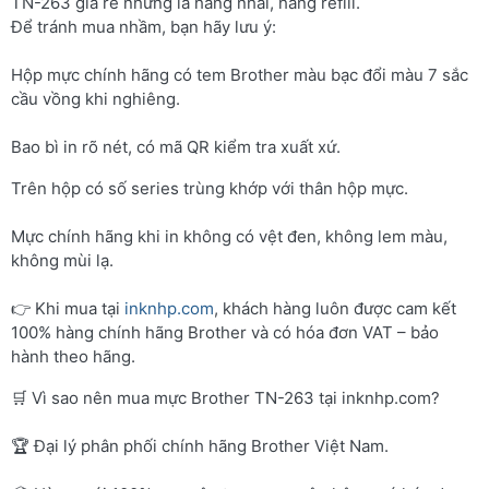
TN-263 giá rẻ nhưng là hàng nhái, hàng refill.
Để tránh mua nhầm, bạn hãy lưu ý:
Hộp mực chính hãng có tem Brother màu bạc đổi màu 7 sắc
cầu vồng khi nghiêng.
Bao bì in rõ nét, có mã QR kiểm tra xuất xứ.
Trên hộp có số series trùng khớp với thân hộp mực.
Mực chính hãng khi in không có vệt đen, không lem màu,
không mùi lạ.
👉 Khi mua tại
inknhp.com
, khách hàng luôn được cam kết
100% hàng chính hãng Brother và có hóa đơn VAT – bảo
hành theo hãng.
🛒 Vì sao nên mua mực Brother TN-263 tại inknhp.com?
🏆 Đại lý phân phối chính hãng Brother Việt Nam.