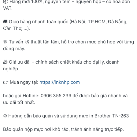
📦 Hàng mới 100%, nguyên tem – nguyên hộp – có hóa đơn
VAT.
🚚 Giao hàng nhanh toàn quốc (Hà Nội, TP.HCM, Đà Nẵng,
Cần Thơ, …).
💬 Tư vấn kỹ thuật tận tâm, hỗ trợ chọn mực phù hợp với từng
dòng máy.
🎁 Giá ưu đãi – chính sách chiết khấu cho đại lý, doanh
nghiệp.
👉 Mua ngay tại:
https://inknhp.com
hoặc gọi Hotline: 0906 355 239 để được báo giá nhanh và
ưu đãi tốt nhất.
⚙️ Hướng dẫn bảo quản và sử dụng mực in Brother TN-263
Bảo quản hộp mực nơi khô ráo, tránh ánh nắng trực tiếp.