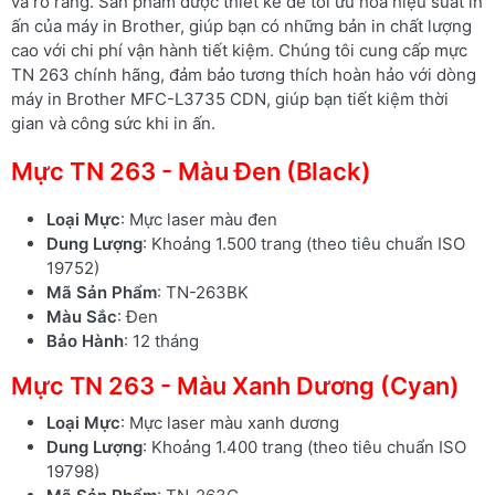
và rõ ràng. Sản phẩm được thiết kế để tối ưu hóa hiệu suất in
ấn của máy in Brother, giúp bạn có những bản in chất lượng
cao với chi phí vận hành tiết kiệm. Chúng tôi cung cấp mực
TN 263 chính hãng, đảm bảo tương thích hoàn hảo với dòng
máy in Brother MFC-L3735 CDN, giúp bạn tiết kiệm thời
gian và công sức khi in ấn.
Mực TN 263 - Màu Đen (Black)
Loại Mực
: Mực laser màu đen
Dung Lượng
: Khoảng 1.500 trang (theo tiêu chuẩn ISO
19752)
Mã Sản Phẩm
: TN-263BK
Màu Sắc
: Đen
Bảo Hành
: 12 tháng
Mực TN 263 - Màu Xanh Dương (Cyan)
Loại Mực
: Mực laser màu xanh dương
Dung Lượng
: Khoảng 1.400 trang (theo tiêu chuẩn ISO
19798)