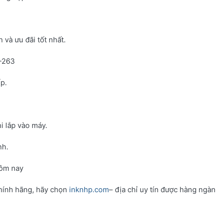
và ưu đãi tốt nhất.
N-263
p.
i lắp vào máy.
nh.
hôm nay
hính hãng, hãy chọn
inknhp.com
– địa chỉ uy tín được hàng ngàn