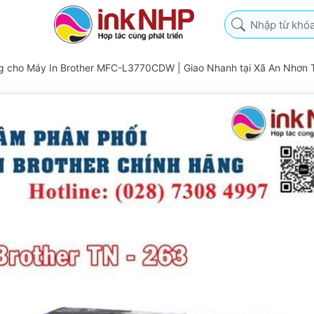
Nhập từ khóa tìm k
g cho Máy In Brother MFC-L3770CDW | Giao Nhanh tại Xã An Nhơn