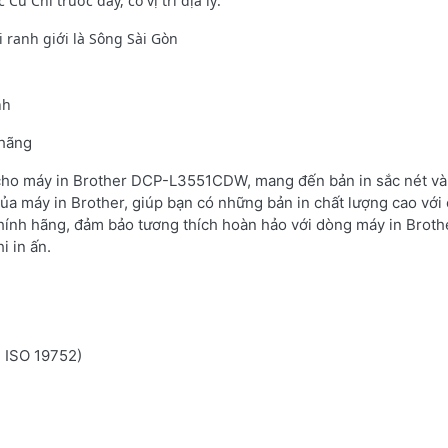
 Chi trước đây, có vị trí địa lý:
 ranh giới là Sông Sài Gòn
nh
 hãng
 cho máy in Brother DCP-L3551CDW, mang đến bản in sắc nét và 
ủa máy in Brother, giúp bạn có những bản in chất lượng cao với 
hính hãng, đảm bảo tương thích hoàn hảo với dòng máy in Brot
i in ấn.
n ISO 19752)