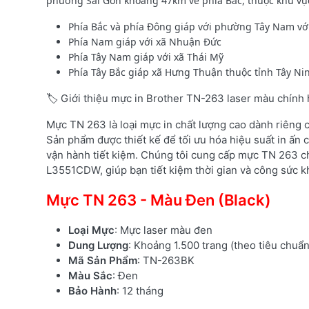
phường Sài Gòn khoảng 47km về phía Bắc, thuộc khu vực Củ
Phía Bắc và phía Đông giáp với phường Tây Nam với
Phía Nam giáp với xã Nhuận Đức
Phía Tây Nam giáp với xã Thái Mỹ
Phía Tây Bắc giáp xã Hưng Thuận thuộc tỉnh Tây Ni
🏷️ Giới thiệu mực in Brother TN-263 laser màu chính
Mực TN 263 là loại mực in chất lượng cao dành riêng
Sản phẩm được thiết kế để tối ưu hóa hiệu suất in ấn c
vận hành tiết kiệm. Chúng tôi cung cấp mực TN 263 c
L3551CDW, giúp bạn tiết kiệm thời gian và công sức kh
Mực TN 263 - Màu Đen (Black)
Loại Mực
: Mực laser màu đen
Dung Lượng
: Khoảng 1.500 trang (theo tiêu chuẩ
Mã Sản Phẩm
: TN-263BK
Màu Sắc
: Đen
Bảo Hành
: 12 tháng