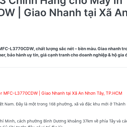
3 Chính Hãng cho Máy In
W | Giao Nhanh tại Xã A
 MFC-L3770CDW, chất lượng sắc nét – bền màu. Giao nhanh tr
, bảo hành uy tín, giá cạnh tranh cho doanh nghiệp & hộ gia 
her MFC-L3770CDW | Giao Nhanh tại Xã An Nhơn Tây, TP.HCM
iệt Nam. Đây là một trong 168 phường, xã và đặc khu mới ở Thành
hí Minh, cách phường Bình Dương khoảng 37km về phía Tây và cá