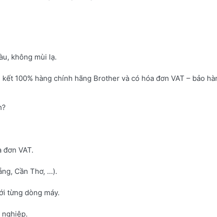
u, không mùi lạ.
 kết 100% hàng chính hãng Brother và có hóa đơn VAT – bảo hà
m?
a đơn VAT.
ng, Cần Thơ, …).
với từng dòng máy.
h nghiệp.