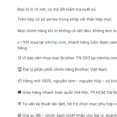
Bao bì in rõ nét, có mã QR kiểm tra xuất xứ.
Trên hộp có số series trùng khớp với thân hộp mực.
Mực chính hãng khi in không có vệt đen, không lem mà
👉 Khi mua tại
inknhp.com
, khách hàng luôn được cam
hãng.
🛒 Vì sao nên mua mực Brother TN-263 tại inknhp.co
🏆 Đại lý phân phối chính hãng Brother Việt Nam.
📦 Hàng mới 100%, nguyên tem – nguyên hộp – có hó
🚚 Giao hàng nhanh toàn quốc (Hà Nội, TP.HCM, Đà Nẵ
💬 Tư vấn kỹ thuật tận tâm, hỗ trợ chọn mực phù hợp 
🎁 Giá ưu đãi – chính sách chiết khấu cho đại lý, doan