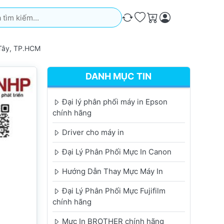
iếm. Kết quả sẽ tự động xuất hiện khi bạn nhập. Nhấn phím Ente
So sánh
Ưa thích
Giỏ hàng
 Tây, TP.HCM
DANH MỤC TIN
Đại lý phân phối máy in Epson
chính hãng
Driver cho máy in
Đại Lý Phân Phối Mực In Canon
Hướng Dẫn Thay Mực Máy In
Đại Lý Phân Phối Mực Fujifilm
chính hãng
Mực In BROTHER chính hãng