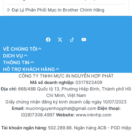
Đại Lý Phân Phối Mực In Brother Chính Hãng
VỀ CHÚNG TÔI
DỊCH VỤ
THÔNG TIN
HỖ TRỢ KHÁCH HÀNG
CÔNG TY TNHH MỰC IN NGUYỄN HỢP PHÁT
Mã số doanh nghiệp:
0317923409
Địa chỉ:
668/48B Quốc lộ 13, Phường Hiệp Bình, Thành phố Hồ
Chí Minh, Việt Nam
Giấy chứng nhận đăng ký kinh doanh cấp ngày 10/07/2023
Email:
mucinnguyenhopphat@gmail.com
Điện thoại:
(028)7308.4997
Website:
www.inknhp.com
Tài khoản ngân hàng:
502.289.88. Ngân hàng ACB - PGD Hiệp