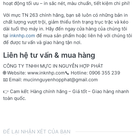
hoạt động tối ưu – in sắc nét, màu chuẩn, tiết kiệm chi phí!
Với mực TN 263 chính hãng, bạn sẽ luôn có những bản in
chất lượng vượt trội, giảm thiểu tình trạng trục trặc và kéo
dài tuổi thọ máy in. Hãy đến ngay cửa hàng của chúng tôi
tại
inknhp.com
để mua sản phẩm hoặc liên hệ với chúng tôi
để được tư vấn và giao hàng tận nơi.
Liên hệ tư vấn & mua hàng
CÔNG TY TNHH MỰC IN NGUYỄN HỢP PHÁT
🌐 Website:
www.inknhp.com
📞 Hotline: 0906 355 239
📧 Email:
mucinnguyenhopphat@gmail.com
👉 Cam kết: Hàng chính hãng – Giá tốt – Giao hàng nhanh
toàn quốc.
ĐỂ LẠI NHẬN XÉT CỦA BẠN