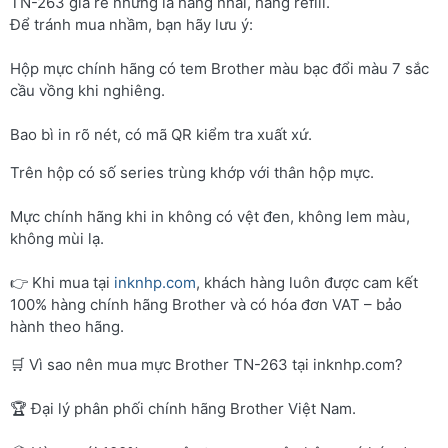
TN-263 giá rẻ nhưng là hàng nhái, hàng refill.
Để tránh mua nhầm, bạn hãy lưu ý:
Hộp mực chính hãng có tem Brother màu bạc đổi màu 7 sắc
cầu vồng khi nghiêng.
Bao bì in rõ nét, có mã QR kiểm tra xuất xứ.
Trên hộp có số series trùng khớp với thân hộp mực.
Mực chính hãng khi in không có vệt đen, không lem màu,
không mùi lạ.
👉 Khi mua tại
inknhp.com
, khách hàng luôn được cam kết
100% hàng chính hãng Brother và có hóa đơn VAT – bảo
hành theo hãng.
🛒 Vì sao nên mua mực Brother TN-263 tại inknhp.com?
🏆 Đại lý phân phối chính hãng Brother Việt Nam.