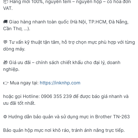
📦 Hàng mới 100%, nguyên tem – nguyên hộp – có hóa đơn
VAT.
🚚 Giao hàng nhanh toàn quốc (Hà Nội, TP.HCM, Đà Nẵng,
Cần Thơ, …).
💬 Tư vấn kỹ thuật tận tâm, hỗ trợ chọn mực phù hợp với từng
dòng máy.
🎁 Giá ưu đãi – chính sách chiết khấu cho đại lý, doanh
nghiệp.
👉 Mua ngay tại:
https://inknhp.com
hoặc gọi Hotline: 0906 355 239 để được báo giá nhanh và
ưu đãi tốt nhất.
⚙️ Hướng dẫn bảo quản và sử dụng mực in Brother TN-263
Bảo quản hộp mực nơi khô ráo, tránh ánh nắng trực tiếp.