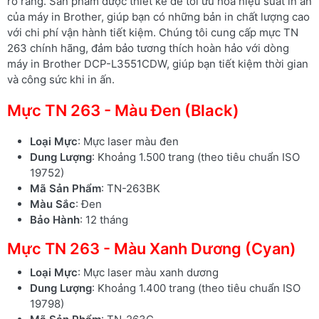
rõ ràng. Sản phẩm được thiết kế để tối ưu hóa hiệu suất in ấn
của máy in Brother, giúp bạn có những bản in chất lượng cao
với chi phí vận hành tiết kiệm. Chúng tôi cung cấp mực TN
263 chính hãng, đảm bảo tương thích hoàn hảo với dòng
máy in Brother DCP-L3551CDW, giúp bạn tiết kiệm thời gian
và công sức khi in ấn.
Mực TN 263 - Màu Đen (Black)
Loại Mực
: Mực laser màu đen
Dung Lượng
: Khoảng 1.500 trang (theo tiêu chuẩn ISO
19752)
Mã Sản Phẩm
: TN-263BK
Màu Sắc
: Đen
Bảo Hành
: 12 tháng
Mực TN 263 - Màu Xanh Dương (Cyan)
Loại Mực
: Mực laser màu xanh dương
Dung Lượng
: Khoảng 1.400 trang (theo tiêu chuẩn ISO
19798)