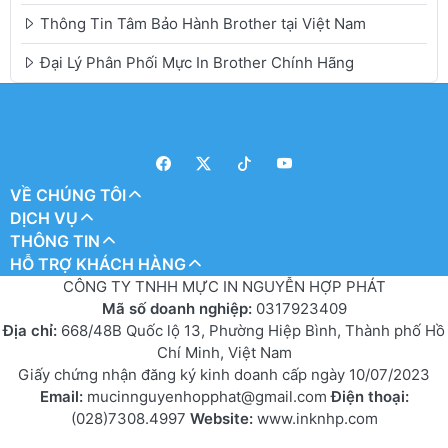
Thông Tin Tâm Bảo Hành Brother tại Việt Nam
Đại Lý Phân Phối Mực In Brother Chính Hãng
VỀ CHÚNG TÔI
DỊCH VỤ
THÔNG TIN
HỖ TRỢ KHÁCH HÀNG
CÔNG TY TNHH MỰC IN NGUYỄN HỢP PHÁT
Mã số doanh nghiệp:
0317923409
Địa chỉ:
668/48B Quốc lộ 13, Phường Hiệp Bình, Thành phố Hồ
Chí Minh, Việt Nam
Giấy chứng nhận đăng ký kinh doanh cấp ngày 10/07/2023
Email:
mucinnguyenhopphat@gmail.com
Điện thoại:
(028)7308.4997
Website:
www.inknhp.com