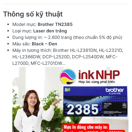
Thông số kỹ thuật
Model mực:
Brother TN2385
Loại mực:
Laser đen trắng
Dung lượng in: ~ 2.600 trang (theo chuẩn 5% độ phủ)
Màu sắc:
Black – Đen
Máy in tương thích: Brother HL-L2361DN, HL-L2321D,
HL-L2366DW, DCP-L2520D, DCP-L2540DW, MFC-
L2700D, MFC-L2701DW…