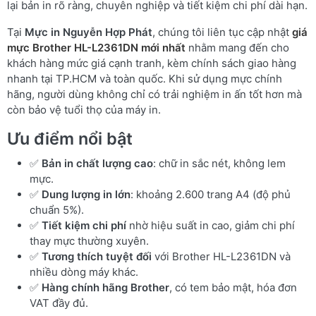
lại bản in rõ ràng, chuyên nghiệp và tiết kiệm chi phí dài hạn.
Tại
Mực in Nguyễn Hợp Phát
, chúng tôi liên tục cập nhật
giá
mực Brother HL-L2361DN mới nhất
nhằm mang đến cho
khách hàng mức giá cạnh tranh, kèm chính sách giao hàng
nhanh tại TP.HCM và toàn quốc. Khi sử dụng mực chính
hãng, người dùng không chỉ có trải nghiệm in ấn tốt hơn mà
còn bảo vệ tuổi thọ của máy in.
Ưu điểm nổi bật
✅
Bản in chất lượng cao
: chữ in sắc nét, không lem
mực.
✅
Dung lượng in lớn
: khoảng 2.600 trang A4 (độ phủ
chuẩn 5%).
✅
Tiết kiệm chi phí
nhờ hiệu suất in cao, giảm chi phí
thay mực thường xuyên.
✅
Tương thích tuyệt đối
với Brother HL-L2361DN và
nhiều dòng máy khác.
✅
Hàng chính hãng Brother
, có tem bảo mật, hóa đơn
VAT đầy đủ.